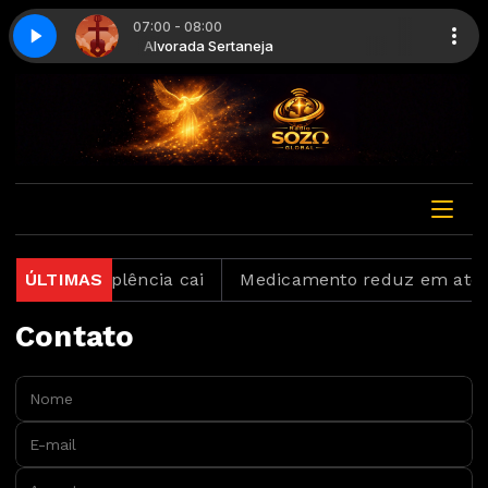
07:00 - 08:00
spel - Parte 2
a
Alvorada Sertaneja
Alvorada sertaneja gospel - Parte 2
mas inadimplência cai
ÚLTIMAS
Medicamento reduz em até 85%
Contato
Nome:
E-mail:
Assunto: