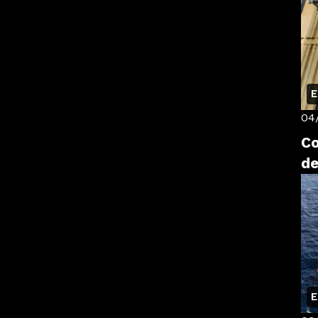
E
04
Co
de
E