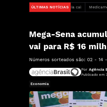
e para 82%, mas inadimplência cai
ÚLTIMAS NOTÍCIAS
Medicamento redu
Mega-Sena acumula
vai para R$ 16 mil
Números sorteados são: 02 - 14 -
Por
Agência B
Publicado em 3
Economia