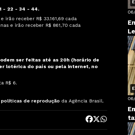
E
 - 22 - 34 - 44.
06
e irão receber R$ 33.161,69 cada
En
nas e irão receber R$ 861,70 cada
Le
odem ser feitas até as 20h (horário de
er lotérica do país ou pela internet, no
a R$ 6.
E
06
s
políticas de reprodução
da Agência Brasil.
Em
ta