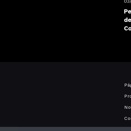
03
Pe
de
C
Pág
Pr
No
Co