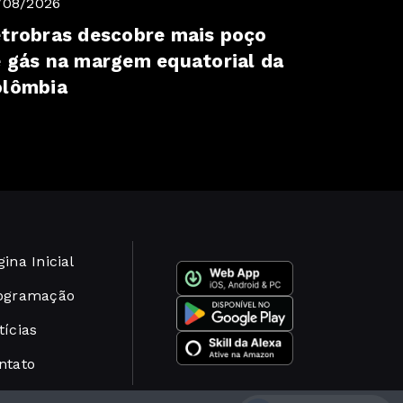
/08/2026
trobras descobre mais poço
 gás na margem equatorial da
olômbia
ina Inicial
ogramação
tícias
ntato