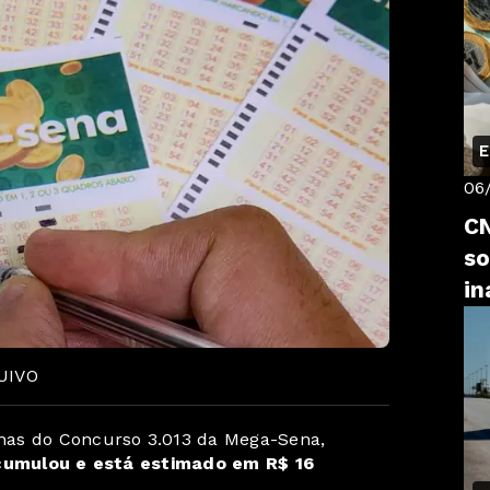
E
06
CN
so
in
UIVO
nas do Concurso 3.013 da Mega-Sena,
cumulou e está estimado em R$ 16