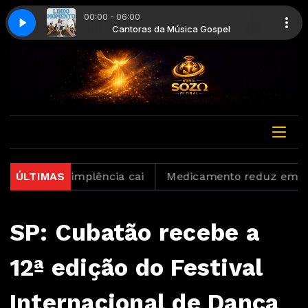
00:00 - 06:00
 Gospel
ndo Momento
Cantoras da Música Gospel
Julliany Souza - Lindo Momento
as inadimplência cai
ÚLTIMAS
Medicamento reduz em até 85% 
SP: Cubatão recebe a
12ª edição do Festival
Internacional de Dança