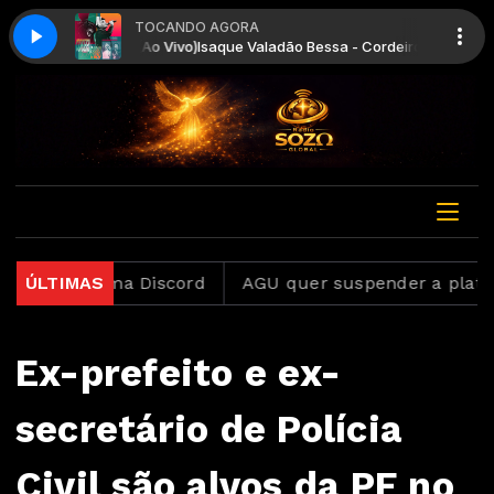
TOCANDO AGORA
rdeiro e Leão (Ao Vivo)
Isaque Valadão Bessa - Cordeiro e Leão (Ao Vivo
plataforma Discord
ÚLTIMAS
AGU quer suspender a plataforma 
Ex-prefeito e ex-
secretário de Polícia
Civil são alvos da PF no