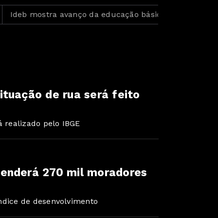
 mostra avanço da educação básica no país
BID ampl
tuação de rua será feito
á realizado pelo IBGE
enderá 270 mil moradores
ndice de desenvolvimento