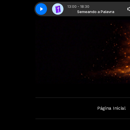
13:00 - 18:30
Semeando a palavra - Parte 03
Semeando a Palavra
Semeando a Palavra
Semeando a palavra - Parte 03
Página Inicial