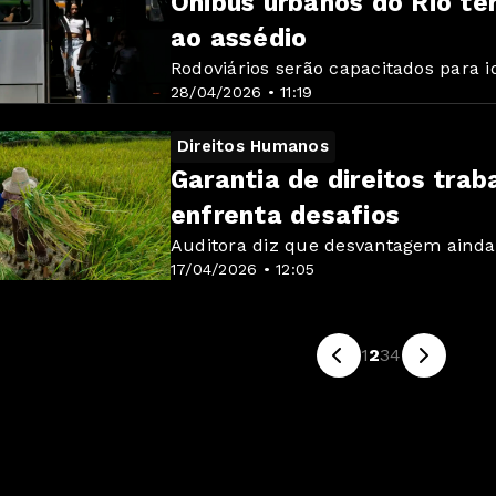
Ônibus urbanos do Rio t
ao assédio
Rodoviários serão capacitados para id
28/04/2026 • 11:19
Direitos Humanos
Garantia de direitos tra
enfrenta desafios
Auditora diz que desvantagem ainda
17/04/2026 • 12:05
1
2
3
4