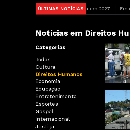
petições durante Copa Feminina em 2027
ÚLTIMAS NOTÍCIAS
Em nova re
Notícias em Direitos H
Categorias
Todas
Cultura
Direitos Humanos
Economia
Educação
Entretenimento
Esportes
Gospel
Internacional
Justiça