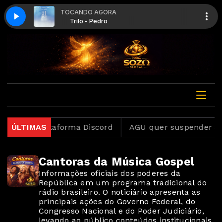
TOCANDO AGORA
ilo - Pedro
Trilo - Pedro
nvestiga plataforma Discord
ÚLTIMAS
AGU quer suspender a pl
Cantoras da Música Gospel
Informações oficiais dos poderes da
República em um programa tradicional do
rádio brasileiro. O noticiário apresenta as
principais ações do Governo Federal, do
Congresso Nacional e do Poder Judiciário,
levando ao público conteúdos institucionais