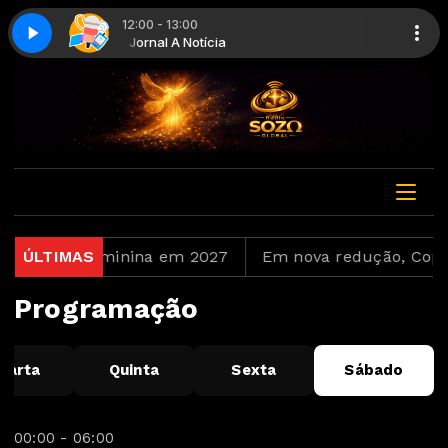
12:00 - 13:00
arte 1
tícia
Jornal A Notícia
Jornal A Notícia - Parte 1
ante Copa Feminina em 2027
ÚLTIMAS
Em nova redução, Copom
Programação
uarta
Quinta
Sexta
Sábado
00:00 - 06:00