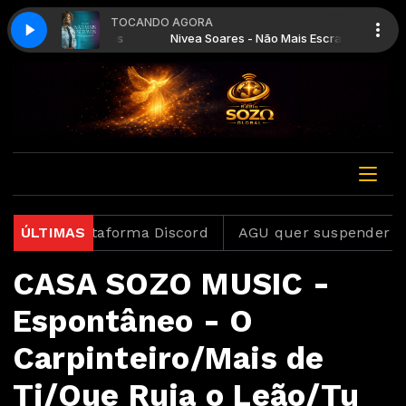
TOCANDO AGORA
- Não Mais Escravos
Nivea Soares - Não Mais Escravos
vestiga plataforma Discord
ÚLTIMAS
AGU quer suspender a pla
CASA SOZO MUSIC -
Espontâneo - O
Carpinteiro/Mais de
Ti/Que Ruja o Leão/Tu