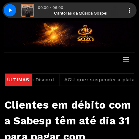
00:00 - 06:00
ais Perto Quero Estar (Ao Vivo)
ca Gospel
Cantoras da Música Gospel
Julia Vitória - Começo, Meio e Fim Mais Pe
lataforma Discord
ÚLTIMAS
AGU quer suspender a plataforma 
Clientes em débito com
a Sabesp têm até dia 31
para pagar com