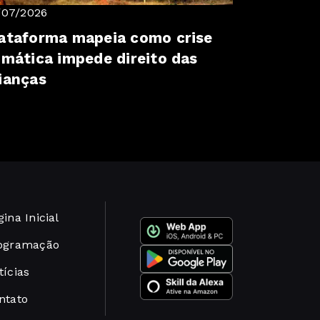
/07/2026
ataforma mapeia como crise
imática impede direito das
ianças
ina Inicial
ogramação
tícias
ntato