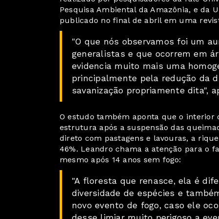
Pesquisa Ambiental da Amazônia, e da U
publicado no final de abril em uma revist
"O que nós observamos foi um aum
generalistas e que ocorrem em ár
evidencia muito mais uma homoge
principalmente pela redução da d
savanização propriamente dita", a
O estudo também aponta que o interior 
estrutura após a suspensão das queimad
direto com pastagens e lavouras, a riqu
46%. Leandro chama a atenção para o fat
mesmo após 14 anos sem fogo:
"A floresta que renasce, ela é dif
diversidade de espécies e també
novo evento de fogo, caso ele oc
desse limiar muito perigoso a eve