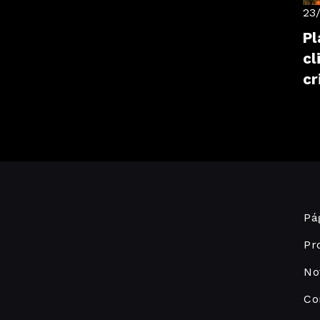
23
Pl
cl
cr
Pág
Pr
No
Co