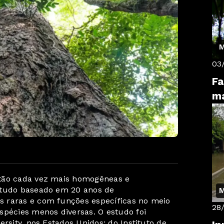
M
03
Fa
ma
stão cada vez mais homogêneas e
studo baseado em 20 anos de
M
 raras e com funções específicas no meio
28
spécies menos diversas. O estudo foi
rsity, nos Estados Unidos; do Instituto de