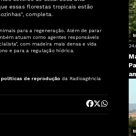
 que essas florestas tropicais estão
ozinhas", completa.
animais para a regeneração. Além de parar
M
ambém atuam como agentes responsáveis
ialista", com madeira mais densa e vida
24
ono e para a regulação hídrica.
Ma
Pa
a
s
políticas de reprodução
da Radioagência
M