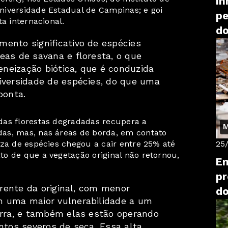
In
niversidade Estadual de Campinas; e goi
pe
a internacional.
do
ento significativo de espécies
eas de savana e floresta, o que
neização biótica, que é conduzida
iversidade de espécies, do que uma
ponta.
das florestas degradadas recupera a
M
as, mas, nas áreas de borda, em contato
eza de espécies chegou a cair entre 25% até
25
o de que a vegetação original não retornou,
En
pr
erente da original, com menor
do
m uma maior vulnerabilidade a um
orra, e também elas estão operando
ntos severos de seca. Essa alta