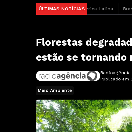
 fundo para segurança na América Latina
ÚLTIMAS NOTÍCIAS
Brasil e B
Florestas degrada
estão se tornando 
Radioagência
Publicado em 0
Meio Ambiente