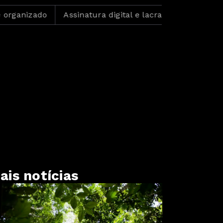
izado
Assinatura digital e lacração impedem alteraçã
ais notícias