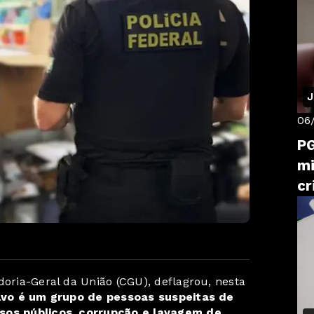
J
06
PG
mi
cr
doria-Geral da União (CGU), deflagrou, nesta
lvo é um grupo de pessoas suspeitas de
rsos públicos, corrupção e lavagem de