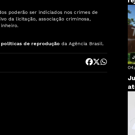
re
os poderão ser indiciados nos crimes de
vo da licitação, associação criminosa,
inheiro.
s
políticas de reprodução
da Agência Brasil.
J
04
Ju
at