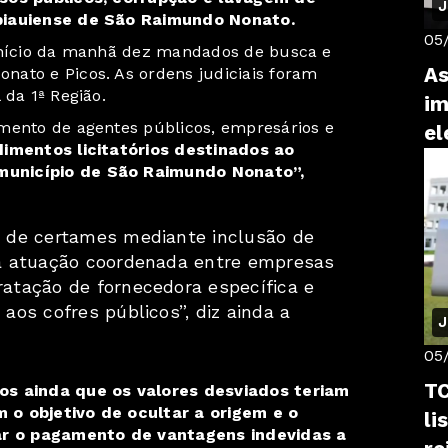
J
 piauiense de São Raimundo Nonato.
05
 início da manhã dez mandados de busca e
As
ato e Picos. As ordens judiciais foram
 da 1ª Região.
im
mento de agentes públicos, empresários e
el
imentos licitatórios destinados ao
município de São Raimundo Nonato”,
to de certames mediante inclusão de
e a atuação coordenada entre empresas
ratação de fornecedora específica e
 aos cofres públicos”, diz ainda a
J
05
TC
os ainda que os valores desviados teriam
 o objetivo de ocultar a origem e o
li
zar o pagamento de vantagens indevidas a