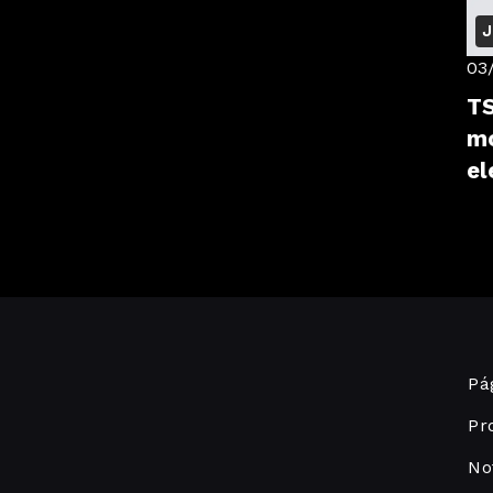
J
03
TS
mo
el
Pág
Pr
No