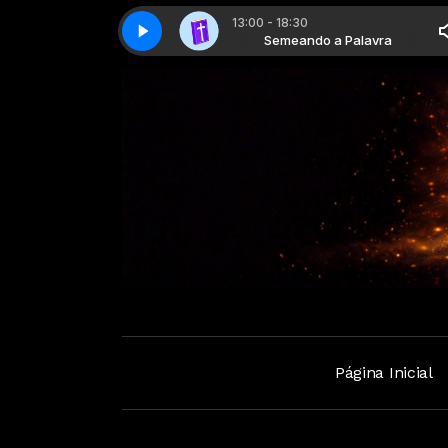
13:00 - 18:30
Semeando a palavra - Parte 02
Semeando a Palavra
Semeando a Palavra
Semeando a palavra - Parte 02
Página Inicial