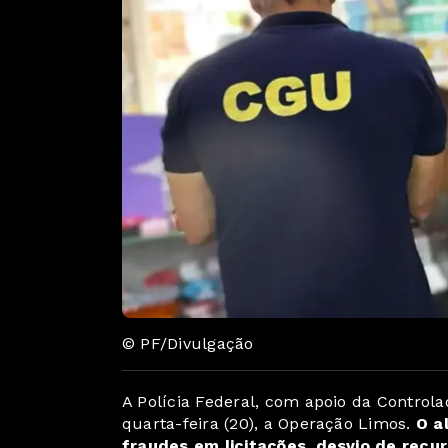
© PF/Divulgação
A Polícia Federal, com apoio da Controla
quarta-feira (20), a Operação Limos.
O a
fraudes em licitações, desvio de recu