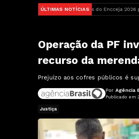
scord no Brasil
ÚLTIMAS NOTÍCIAS
Candidatos do Encceja 2026 podem co
Operação da PF inv
recurso da merenda
Prejuízo aos cofres públicos é su
Por
Agência B
Publicado em 2
Justiça