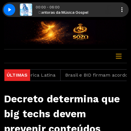
00:00 - 06:00
el
Cantoras da Música Gospel
Bruna Karla - Cicatrizes
 na América Latina
ÚLTIMAS
Brasil e BID firmam acordo para 
Decreto determina que
big techs devem
prevenir conteúdos