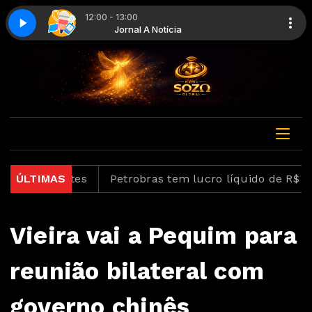
12:00 - 13:00
 - Parte 1
 Notícia
Jornal A Notícia
Jornal A Notícia - Parte 1
estaurantes
ÚLTIMAS
Petrobras tem lucro líquido de R$ 52,4 b
Vieira vai a Pequim para
reunião bilateral com
governo chinês