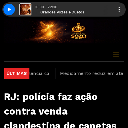
18:30 - 22:30
s
a Minh'alma
Grandes Vozes e Duetos
Ministério Zoe - Aquieta Minh'alma
nadimplência cai
ÚLTIMAS
Medicamento reduz em até 85% inte
RJ: polícia faz ação
contra venda
clandestina de canetas