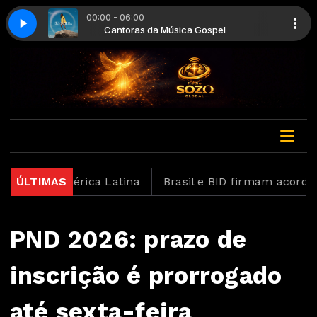
00:00 - 06:00
spel
ilha
Cantoras da Música Gospel
Isadora Pompeo - Ela Brilha
 na América Latina
ÚLTIMAS
Brasil e BID firmam acordo para
PND 2026: prazo de
inscrição é prorrogado
até sexta-feira