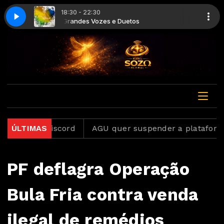
18:30 - 22:30
 seca (Ao Vivo)
Grandes Vozes e Duetos
Diante do Trono - Na terra seca (Ao Vivo)
aforma Discord
ÚLTIMAS
AGU quer suspender a plataforma Dis
PF deflagra Operação
Bula Fria contra venda
ilegal de remédios