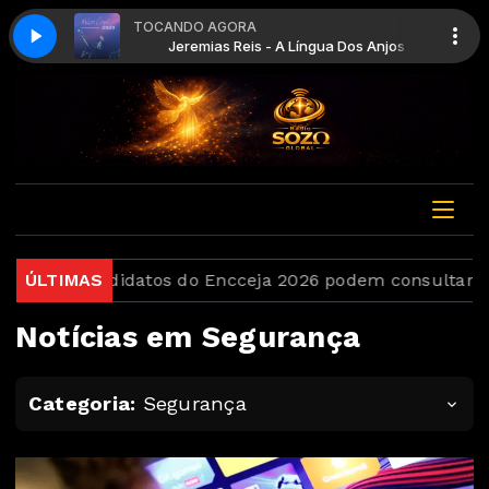
TOCANDO AGORA
a Dos Anjos
Jeremias Reis - A Língua Dos Anjos
Candidatos do Encceja 2026 podem consultar o cartão
ÚLTIMAS
Notícias em Segurança
Categoria:
Segurança