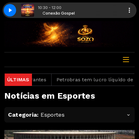
10:30 - 12:00
zo
Somos Sozo
Conexão Gospel
staurantes
ÚLTIMAS
Petrobras tem lucro líquido de R$ 52,4 b
Notícias em Esportes
Categoria:
Esportes