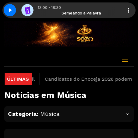
13:00 - 18:30
a palavra - Parte 11
 a Palavra
Semeando a Palavra
Semeando a palavra - Parte 11
ord no Brasil
ÚLTIMAS
Candidatos do Encceja 2026 podem con
Notícias em Música
Categoria:
Música