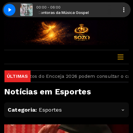
00:00 - 06:00
rita
Cantoras da Música Gospel
Julliany Souza - Casinha Favorita
idatos do Encceja 2026 podem consultar o cartão de in
ÚLTIMAS
Notícias em Esportes
Categoria:
Esportes